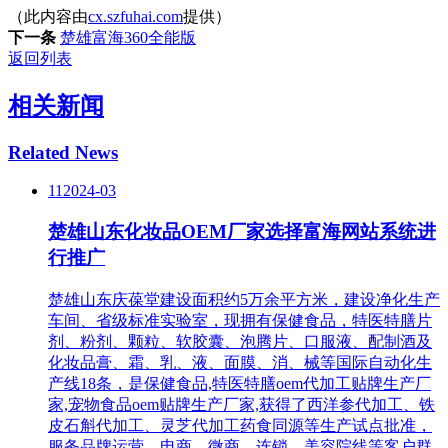
（此内容由
cx.szfuhai.com
提供）
下一条
楚雄富海360全能版
返回列表
相关新闻
Related News
11
2024-03
楚雄山东化妆品OEM厂家选择富海网站系统进
行推广
楚雄山东庆葆堂建设面积约5万余平方米，建设净化生产
车间、省级标准实验室，现拥有保健食品，特医特膳片
剂、粉剂、颗粒、软胶囊、泡腾片、口服液、配制酒及
化妆品膏、霜、乳、液、面膜、消、械等国际自动化生
产线18条，是保健食品,特医特膳oem代加工贴牌生产厂
家,宠物食品oem贴牌生产厂家,获得了西洋参代加工、铁
皮石斛代加工、灵芝代加工药食同源等生产试点批准，
服务品牌运营、电商、微商、连锁、美容院线等客户群