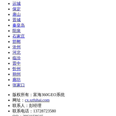
运城
保定
唐山
晋城
秦皇岛
阳泉
石家庄
邯郸
沧州
河北
临汾
晋中
忻州
朔州
廊坊
张家口
版权所有：富海360GEO系统
网址：
cx.szfuhai.com
联系人：彭经理
联系电话：13728723580