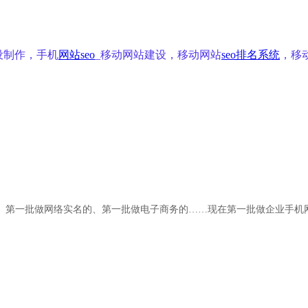
设制作，手机
网站seo
_移动网站建设，移动网站
seo排名系统
，移
、第一批做网络实名的、第一批做电子商务的……现
在
第一批做企业手机