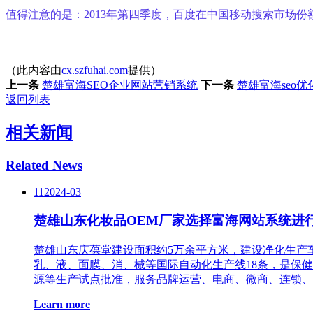
值得注意的是：2013年第四季度，百度在中国移动搜索市场份额占
（此内容由
cx.szfuhai.com
提供）
上一条
楚雄富海SEO企业网站营销系统
下一条
楚雄富海seo
返回列表
相关新闻
Related News
11
2024-03
楚雄山东化妆品OEM厂家选择富海网站系统进
楚雄山东庆葆堂建设面积约5万余平方米，建设净化生产
乳、液、面膜、消、械等国际自动化生产线18条，是保健
源等生产试点批准，服务品牌运营、电商、微商、连锁、
Learn more