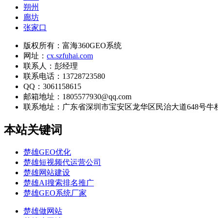
朔州
廊坊
张家口
版权所有：富海360GEO系统
网址：
cx.szfuhai.com
联系人：彭经理
联系电话：13728723580
QQ：3061158615
邮箱地址：1805577930@qq.com
联系地址：
广东省深圳市宝安区龙华区民治大道648号牛栏前大
本站关键词
楚雄GEO优化
楚雄短视频代运营公司
楚雄网站建设
楚雄AI搜索排名推广
楚雄GEO系统厂家
楚雄做网站