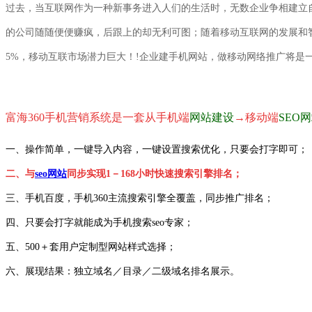
过去，当互联网作为一种新事务进入人们的生活时，无数企业
争相建立
的
公司随随便便赚疯，后跟
上的却无利可图；随着移动互联网的发展和
5%，移动互联市场潜力巨大！!企业
建手机网站，做
移动网络推广
将是
富海360
手机营销系统是一套从
手机端
网站建设
→
移动端
SEO
一、操作简单，一键导入内容，一键设置搜索优化，只要会打字即可；
二、与
seo网站
同步实现1－168小时快速搜索引擎排名；
三、手机百度，手机360主流搜索引擎全覆盖，同步推广排名；
四、只要会打字就能成为手机搜索seo专家；
五、500＋套用户定制型网站样式选择；
六、展现结果：独立域名／目录／二级域名排名展示。