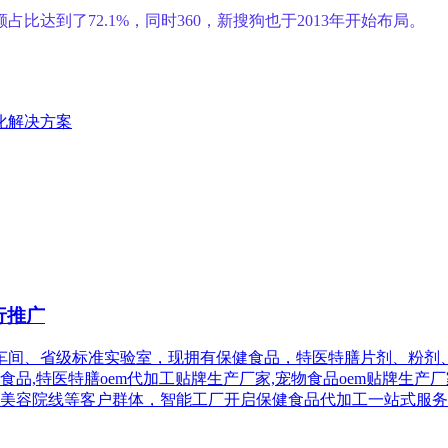
比达到了72.1%，同时360，新搜狗也于2013年开始布局。
优化解决方案
行推广
车间、省级标准实验室，现拥有保健食品，特医特膳片剂、粉剂
食品,特医特膳oem代加工贴牌生产厂家,宠物食品oem贴牌生
美容院线等客户群体，智能工厂开启保健食品代加工一站式服务