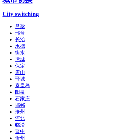
City switching
吕梁
邢台
长治
承德
衡水
运城
保定
唐山
晋城
秦皇岛
阳泉
石家庄
邯郸
沧州
河北
临汾
晋中
忻州