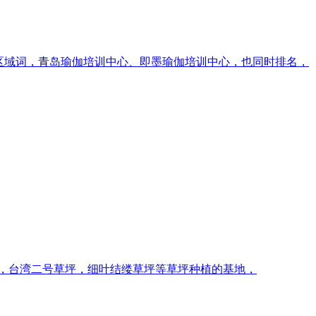
域词，青岛瑜伽培训中心、​即墨瑜伽培训中心，​也同时排名，
庆草皮，台湾二号草坪，细叶结缕草坪等草坪种植的基地，