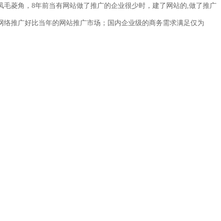
凤毛菱角，8年前当有网站做了推广的企业很少时，
建了网站的,做了推广
网络推广好比当年的网站推广市场；
国内
企业级的商务需求满足仅为