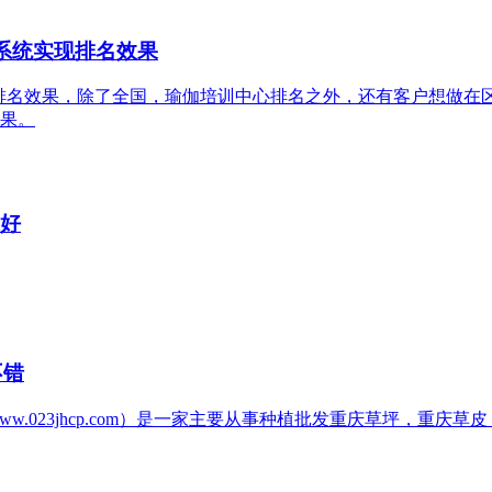
0系统实现排名效果
现排名效果，除了全国，瑜伽培训中心排名之外，还有客户想做在区
果。
果好
不错
w.023jhcp.com）是一家主要从事种植批发重庆草坪，重