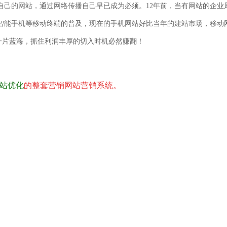
自己的网站，通过网络传播自己早已成为必须。12年
前，当有网站的企业
智能手机等移动终
端的普及，现在的手机网站
好比当年的建站市场，
移动
一片蓝海，抓住利润丰厚的切入时
机必然赚翻
！
网站优化
的整套营销网站营销系统。