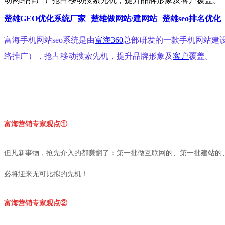
楚雄GEO优化系统厂家
楚雄做网站/建网站
楚雄seo排名优化
富海手机网站seo系统是由
富海360
总部研发的一款手机网站建
络推广），抢占移动搜索先机，提升品牌形象及
客户
覆盖。
富海营销专家
观点①
但凡新事物，抢先介入的都赚翻了：第一批做互联网的、第一
批建站的
必将迎来无可比拟的先机
！
富海营销专家
观点②