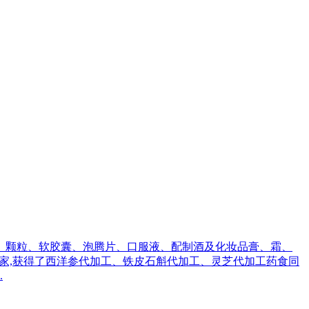
、颗粒、软胶囊、泡腾片、口服液、配制酒及化妆品膏、霜、
产厂家,获得了西洋参代加工、铁皮石斛代加工、灵芝代加工药食同
.